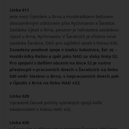
Linka 611
Jede mezi Újezdem u Brna a Hostěrádkami-Rešovem
obousměrným odklonem přes Rychmanov a Šaratice.
Zastávka Újezd u Brna, penzion je nahrazena zastávkou
Újezd u Brna, Rychmanov. V Šaraticích je zřízena nová
zastávka Šaratice, ObÚ pro zajištění vazeb s linkou 630.
Zavedeny posilové spoje v úseku Sokolnice, žel. st. -
Hostěrádky-Rešov a zpět jako NAD za vlaky linky S2.
Pro spojení s dalšími obcemi na lince S2 je nutno
přestoupit v pracovních dnech v Šaraticích na linku
630 směr Slavkov u Brna, v nepracovních dnech pak
v Újezdu z Brna na linku NAD xS2.
Linka 620
Upravené časové polohy vybraných spojů kvůli
návaznostem s linkou NAD xS2.
Linka 630