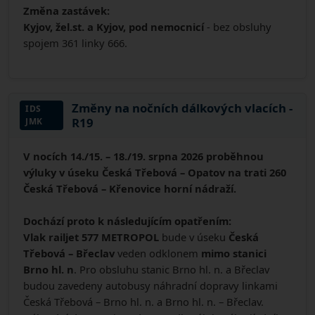
Změna zastávek:
Kyjov, žel.st. a Kyjov, pod nemocnicí
- bez obsluhy
spojem 361 linky 666.
Změny na nočních dálkových vlacích -
IDS
R19
JMK
V nocích 14./15. – 18./19. srpna 2026 proběhnou
výluky v úseku Česká Třebová – Opatov na trati 260
Česká Třebová – Křenovice horní nádraží.
Dochází proto k následujícím opatřením:
Vlak railjet 577 METROPOL
bude v úseku
Česká
Třebová – Břeclav
veden odklonem
mimo stanici
Brno hl. n
. Pro obsluhu stanic Brno hl. n. a Břeclav
budou zavedeny autobusy náhradní dopravy linkami
Česká Třebová – Brno hl. n. a Brno hl. n. – Břeclav.