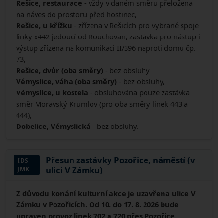
Rešice, restaurace
- vždy v daném směru přeložena
na náves do prostoru před hostinec,
Rešice, u křížku
- zřízena v Rešicích pro vybrané spoje
linky x442 jedoucí od Rouchovan, zastávka pro nástup i
výstup zřízena na komunikaci II/396 naproti domu čp.
73,
Rešice, dvůr (oba směry)
- bez obsluhy
Vémyslice, váha (oba směry)
- bez obsluhy,
Vémyslice, u kostela
- obsluhována pouze zastávka
směr Moravský Krumlov (pro oba směry linek 443 a
444),
Dobelice, Vémyslická
- bez obsluhy.
Přesun zastávky Pozořice, náměstí (v
IDS
ulici V Zámku)
JMK
Z důvodu konání kulturní akce je uzavřena ulice V
Zámku v Pozořicích. Od 10. do 17. 8. 2026 bude
upraven provoz linek 702 a 720 přes Pozořice.