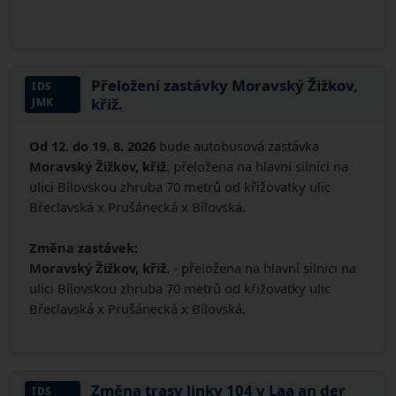
Přeložení zastávky Moravský Žižkov,
IDS
křiž.
JMK
Od 12. do 19. 8. 2026
bude autobusová zastávka
Moravský Žižkov, křiž.
přeložena na hlavní silnici na
ulici Bílovskou zhruba 70 metrů od křižovatky ulic
Břeclavská x Prušánecká x Bílovská.
Změna zastávek:
Moravský Žižkov, křiž.
- přeložena na hlavní silnici na
ulici Bílovskou zhruba 70 metrů od křižovatky ulic
Břeclavská x Prušánecká x Bílovská.
Změna trasy linky 104 v Laa an der
IDS