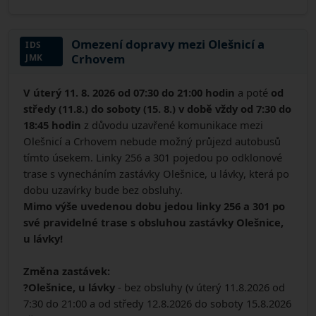
Omezení dopravy mezi Olešnicí a
IDS
Crhovem
JMK
V úterý 11. 8. 2026 od 07:30 do 21:00 hodin
a poté
od
středy (11.8.) do soboty (15. 8.) v době vždy od 7:30 do
18:45 hodin
z důvodu uzavřené komunikace mezi
Olešnicí a Crhovem nebude možný průjezd autobusů
tímto úsekem. Linky 256 a 301 pojedou po odklonové
trase s vynecháním zastávky Olešnice, u lávky, která po
dobu uzavírky bude bez obsluhy.
Mimo výše uvedenou dobu jedou linky 256 a 301 po
své pravidelné trase s obsluhou zastávky Olešnice,
u lávky!
Změna zastávek:
?
Olešnice, u lávky
- bez obsluhy (v úterý 11.8.2026 od
7:30 do 21:00 a od středy 12.8.2026 do soboty 15.8.2026