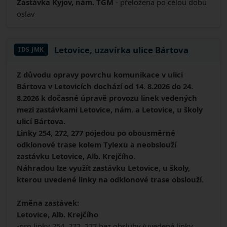
Zastávka Kyjov, nám. TGM
- přeložena po celou dobu
oslav
Letovice, uzavírka ulice Bártova
IDS JMK
Z důvodu opravy povrchu komunikace v ulici
Bártova v Letovicích dochází od 14. 8.2026 do 24.
8.2026 k dočasné úpravě provozu linek vedených
mezi zastávkami Letovice, nám. a Letovice, u školy
ulicí Bártova.
Linky 254, 272, 277 pojedou po obousměrné
odklonové trase kolem Tylexu a neobslouží
zastávku Letovice, Alb. Krejčího.
Náhradou lze využít zastávku Letovice, u školy,
kterou uvedené linky na odklonové trase obslouží.
Změna zastávek:
Letovice, Alb. Krejčího
-pro linky 254, 272, 277 bez obsluhy (uvedené linky