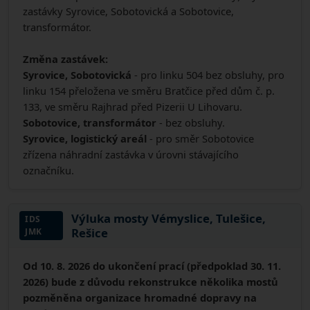
zastávky Syrovice, Sobotovická a Sobotovice,
transformátor.
Změna zastávek:
Syrovice, Sobotovická
- pro linku 504 bez obsluhy, pro
linku 154 přeložena ve směru Bratčice před dům č. p.
133, ve směru Rajhrad před Pizerii U Lihovaru.
Sobotovice, transformátor
- bez obsluhy.
Syrovice, logistický areál
- pro směr Sobotovice
zřízena náhradní zastávka v úrovni stávajícího
označníku.
Výluka mosty Vémyslice, Tulešice,
IDS
Rešice
JMK
Od 10. 8. 2026 do ukončení prací (předpoklad 30. 11.
2026) bude z důvodu rekonstrukce několika mostů
pozměněna organizace hromadné dopravy na