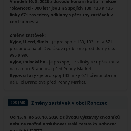
V neděli 16. 8. 2026 z důvodu konání kulturní akce
"Slavnosti - 900 let" jsou na spojích 130, 133 a 135
linky 671 zavedeny odklony s přesuny zastávek v
centru města.
Změna zastávek:
Kyjov, Újezd, škola -
je pro spoje 130, 133 linky 671
přesunuta na ul. Dvořákova přibližně před domy č.p.
985 a 986.
Kyjov, Palackého
- je pro spoj 133 linky 671 přesunuta
na na ulici Brandlova před Penny Market.
Kyjov, u fary
- je pro spoj 133 linky 671 přesunuta na
na ulici Brandlova před Penny Market.
Změny zastávek v obci Rohozec
IDS JMK
Od 15. 8. do 30. 10. 2026 z důvodu výstavby chodníků
nebude možné obsluhovat stálé zastávky Rohozec
na silnici II/377.