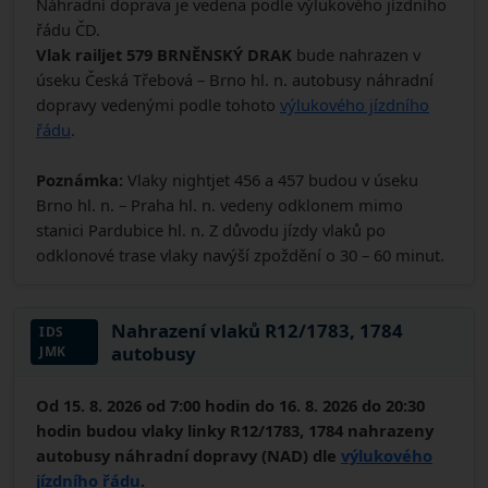
Náhradní doprava je vedena podle výlukového jízdního
řádu ČD.
Vlak railjet 579 BRNĚNSKÝ DRAK
bude nahrazen v
úseku Česká Třebová – Brno hl. n. autobusy náhradní
dopravy vedenými podle tohoto
výlukového jízdního
řádu
.
Poznámka:
Vlaky nightjet 456 a 457 budou v úseku
Brno hl. n. – Praha hl. n. vedeny odklonem mimo
stanici Pardubice hl. n. Z důvodu jízdy vlaků po
odklonové trase vlaky navýší zpoždění o 30 – 60 minut.
Nahrazení vlaků R12/1783, 1784
IDS
autobusy
JMK
Od 15. 8. 2026 od 7:00 hodin do 16. 8. 2026 do 20:30
hodin budou vlaky linky R12/1783, 1784 nahrazeny
autobusy náhradní dopravy (NAD) dle
výlukového
jízdního řádu
.