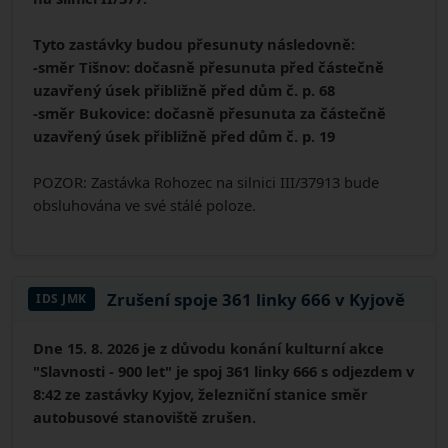
Tyto zastávky budou přesunuty následovně:
-směr Tišnov: dočasně přesunuta před částečně
uzavřený úsek přibližně před dům č. p. 68
-směr Bukovice: dočasně přesunuta za částečně
uzavřený úsek přibližně před dům č. p. 19
POZOR: Zastávka Rohozec na silnici III/37913 bude
obsluhována ve své stálé poloze.
Zrušení spoje 361 linky 666 v Kyjově
IDS JMK
Dne 15. 8. 2026 je z důvodu konání kulturní akce
"Slavnosti - 900 let" je spoj 361 linky 666 s odjezdem v
8:42 ze zastávky Kyjov, železniční stanice směr
autobusové stanoviště zrušen.