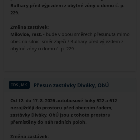
Bulhary před výjezdem z obytné zóny u domu č. p.
229.
Změna zastávek:
Milovice, rest.
- bude v obou směrech přesunuta mimo
obec na silnici směr Zaječí / Bulhary před výjezdem z
obytné zóny u domu č. p. 229.
Přesun zastávky Diváky, ObÚ
IDS JMK
Od 12. do 17. 8. 2026 autobusové linky 522 a 612
nezajíždějí do prostoru před obecním řadem,
zastávky Diváky, ObÚ jsou z tohoto prostoru
přemístěny do náhradních poloh.
Změna zastávek: