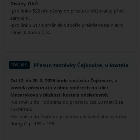
Diváky, ObÚ
-pro linku 522 přeloženy do prostoru křižovatky před
zámkem,
-pro linku 612 a směr do Šitbořic přeložena na hlavní
silnici k domu č. 8.
Přesun zastávky Čejkovice, u kostela
IDS JMK
Od 12. do 20. 8. 2026 bude zastávka Čejkovice, u
kostela přesunuta v obou směrech na ulici
Masarykova v blízkosti kostela následovně:
-Ve směru do Hodonína do prostoru cca 30 metrů za
cukrárnou.
-Ve směru do Čejče do prostoru odstavné plochy mezi
domy č. p. 155 a 156.