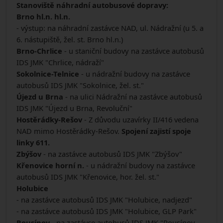
Stanoviště náhradní autobusové dopravy:
Brno hl.n. hl.n.
- výstup: na náhradní zastávce NAD, ul. Nádražní (u 5. a
6. nástupiště, žel. st. Brno hl.n.)
Brno-Chrlice
- u staniční budovy na zastávce autobusů
IDS JMK "Chrlice, nádraží"
Sokolnice-Telnice
- u nádražní budovy na zastávce
autobusů IDS JMK "Sokolnice, žel. st."
Újezd u Brna
- na ulici Nádražní na zastávce autobusů
IDS JMK "Újezd u Brna, Revoluční"
Hostěrádky-Rešov
- Z důvodu uzavírky II/416 vedena
NAD mimo Hostěrádky-Rešov.
Spojení zajistí spoje
linky 611.
Zbýšov
- na zastávce autobusů IDS JMK "Zbýšov"
Křenovice horní n.
- u nádražní budovy na zastávce
autobusů IDS JMK "Křenovice, hor. žel. st."
Holubice
- na zastávce autobusů IDS JMK "Holubice, nadjezd"
- na zastávce autobusů IDS JMK "Holubice, GLP Park"
Rousínov
- na zastávce autobusů IDS JMK "Rousínov,