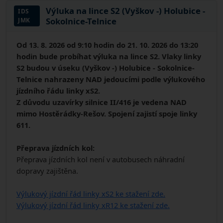
Výluka na lince S2 (Vyškov -) Holubice -
IDS
Sokolnice-Telnice
JMK
Od 13. 8. 2026 od 9:10 hodin do 21. 10. 2026 do 13:20
hodin bude probíhat výluka na lince S2. Vlaky linky
S2 budou v úseku (Vyškov -) Holubice - Sokolnice-
Telnice nahrazeny NAD jedoucími podle výlukového
jízdního řádu linky xS2.
Z důvodu uzavírky silnice II/416 je vedena NAD
mimo Hostěrádky-Rešov. Spojení zajistí spoje linky
611.
Přeprava jízdních kol:
Přeprava jízdních kol není v autobusech náhradní
dopravy zajištěna.
Výlukový jízdní řád linky xS2 ke stažení zde.
Výlukový jízdní řád linky xR12 ke stažení zde.