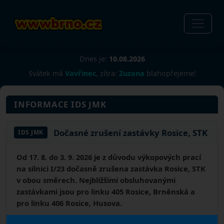
Dnes je:
10.08.2026
Svátek má
Vavřinec
, zítra:
Zuzana
blahopřejeme!
INFORMACE IDS JMK
Dočasné zrušení zastávky Rosice, STK
IDS JMK
Od 17. 8. do 3. 9. 2026 je z důvodu výkopových prací
na silnici I/23 dočasně zrušena zastávka Rosice, STK
v obou směrech. Nejbližšími obsluhovanými
zastávkami jsou pro linku 405 Rosice, Brněnská a
pro linku 406 Rosice, Husova.