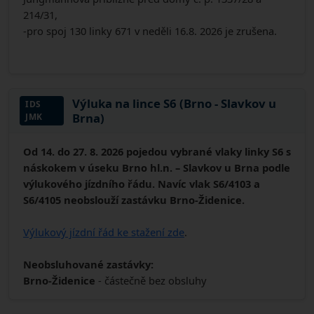
214/31,
-pro spoj 130 linky 671 v neděli 16.8. 2026 je zrušena.
Výluka na lince S6 (Brno - Slavkov u
IDS
Brna)
JMK
Od 14. do 27. 8. 2026 pojedou vybrané vlaky linky S6 s
náskokem v úseku Brno hl.n. – Slavkov u Brna podle
výlukového jízdního řádu. Navíc vlak S6/4103 a
S6/4105 neobslouží zastávku Brno-Židenice.
Výlukový jízdní řád ke stažení zde
.
Neobsluhované zastávky:
Brno-Židenice
- částečně bez obsluhy