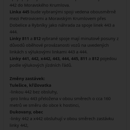
442 do Moravského Krumlova.
Linka 445
bude vybranými spoji vedena obousměrně
mezi Petrovicemi a Moravským Krumlovem přes
Dobelice a Rybníky jako náhrada za spoje linek 443 a
444.
Linky 811
a
812
vybrané spoje mají minutové posuny z
důvodů oběhové provázanosti vozů na uvedených
linkách s výlukovými linkami 443 a 444.
Linky 441, 442, x442, 443, 444, 445, 811
a
812
pojedou
podle výlukových jízdních řádů.
Změny zastávek:
Tulešice, křižovatka
-linkou 442 bez obsluhy,
-pro linku 443 přeložena v obou směrech o cca 160
metrů ve směru do obce k hostinci,
Dukovany, obec
-linky 442 a x442 obsluhují v obou směrech zastávku
linky 442,