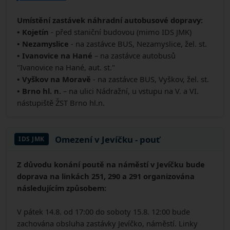
Umístění zastávek náhradní autobusové dopravy:
• Kojetín
- před staniční budovou (mimo IDS JMK)
• Nezamyslice
- na zastávce BUS, Nezamyslice, žel. st.
• Ivanovice na Hané
– na zastávce autobusů
"Ivanovice na Hané, aut. st."
• Vyškov na Moravě
- na zastávce BUS, Vyškov, žel. st.
• Brno hl. n.
– na ulici Nádražní, u vstupu na V. a VI.
nástupiště ŽST Brno hl.n.
Omezení v Jevíčku - pouť
IDS JMK
Z důvodu konání poutě na náměstí v Jevíčku bude
doprava na linkách 251, 290 a 291 organizována
následujícím způsobem:
V pátek 14.8. od 17:00 do soboty 15.8. 12:00 bude
zachována obsluha zastávky Jevíčko, náměstí. Linky