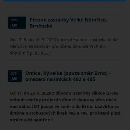
Přesun zastávky Velké Němčice,
IDS
Brněnská
JMK
Od 17. 8. do 16. 9. 2026 bude přesunuta zastávka Velké
Němčice, Brněnská - přeložena do ulice Vrchní k
domům č.p. 83 a 277.
Omice, Kývalka (pouze směr Brno) -
IDS
omezení na linkách 402 a 405
JMK
Od 17. do 23. 8. 2026 z důvodu uzavírky silnice II/602
nebude možný průjezd veškeré dopravy přes most
nad dálnicí D1 pouze ve směru do Brna. Uzavírka se
dotkne autobusových linek 402 a 405, pro které platí
následující opatření: