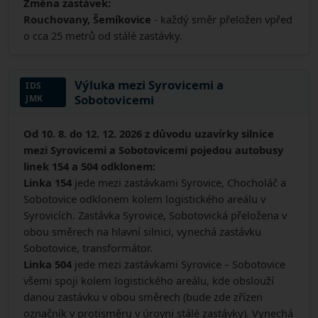
Změna zastávek:
Rouchovany, Šemíkovice
- každý směr přeložen vpřed
o cca 25 metrů od stálé zastávky.
Výluka mezi Syrovicemi a
IDS
Sobotovicemi
JMK
Od 10. 8. do 12. 12. 2026 z důvodu uzavírky silnice
mezi Syrovicemi a Sobotovicemi pojedou autobusy
linek 154 a 504 odklonem:
Linka 154
jede mezi zastávkami Syrovice, Chocholáč a
Sobotovice odklonem kolem logistického areálu v
Syrovicích. Zastávka Syrovice, Sobotovická přeložena v
obou směrech na hlavní silnici, vynechá zastávku
Sobotovice, transformátor.
Linka 504
jede mezi zastávkami Syrovice – Sobotovice
všemi spoji kolem logistického areálu, kde obslouží
danou zastávku v obou směrech (bude zde zřízen
označník v protisměru v úrovni stálé zastávky). Vynechá