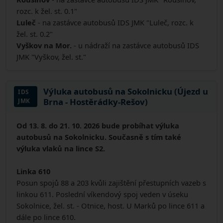
rozc. k žel. st. 0.1"
Luleč
- na zastávce autobusů IDS JMK "Luleč, rozc. k
žel. st. 0.2"
Vyškov na Mor.
- u nádraží na zastávce autobusů IDS
JMK "Vyškov, žel. st."
Výluka autobusů na Sokolnicku (Újezd u
IDS
Brna - Hostěrádky-Rešov)
JMK
Od 13. 8. do 21. 10. 2026 bude probíhat výluka
autobusů na Sokolnicku. Současně s tím také
výluka vlaků na lince S2.
Linka 610
Posun spojů 88 a 203 kvůli zajištění přestupních vazeb s
linkou 611. Poslední víkendový spoj veden v úseku
Sokolnice, žel. st. - Otnice, host. U Marků po lince 611 a
dále po lince 610.