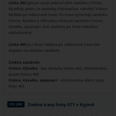
Linka 402
(pouze spoje jedoucí přes zastávku Omice,
Kývalka): jedou ze zastávky Ostrovačice, náměstí Viléma
Mrštíka po odklonové trase. Po trase vynechají zastávku
Omice, Kývalka a náhradou obslouží zastávku Omice,
Kývalka, spojovací. Jiné zastávky po trase nebudou
obsluhovány!
Linka 405
je z Rosic vedena po odklonové trase bez
dopadu na obsluhu zastávek.
Změna zastávek:
Omice, Kývalka
- bez obsluhy linkou 402, obsluhována
pouze linkou 405
Omice, Kývalka, spojovací
- obsluhována všemi spoji
linky 402
Změna trasy linky 671 v Kyjově
IDS JMK