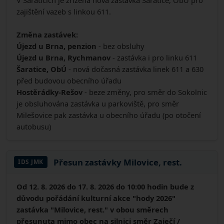
V Šaraticích je zřízena nová zastávka Šaratice, ObÚ pro
zajištění vazeb s linkou 611.
Změna zastávek:
Újezd u Brna, penzion
- bez obsluhy
Újezd u Brna, Rychmanov
- zastávka i pro linku 611
Šaratice, ObÚ
- nová dočasná zastávka linek 611 a 630
před budovou obecního úřadu
Hostěrádky-Rešov
- beze změny, pro směr do Sokolnic
je obsluhována zastávka u parkoviště, pro směr
Milešovice pak zastávka u obecního úřadu (po otočení
autobusu)
Přesun zastávky Milovice, rest.
IDS JMK
Od 12. 8. 2026 do 17. 8. 2026 do 10:00 hodin bude z
důvodu pořádání kulturní akce "hody 2026"
zastávka "Milovice, rest." v obou směrech
přesunuta mimo obec na silnici směr Zaječí /