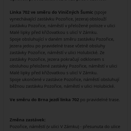
Linka 702 ve směru do Viničných Šumic
(spoje
vynechávající zastávku Pozořice, Jezera) obslouží
zastávku Pozořice, náměstí v přeložené poloze v ulici
Malé lipky před křižovatkou s ulicí V Zámku.
Spoje obsluhující v daném směru zastávku Pozořice,
Jezera jedou po pravidelné trase včetně obsluhy
zastávky Pozořice, náměstí v ulici Holubické. Ze
zastávky Pozořice, Jezera pokračují odklonem s
obsluhou přeložené zastávky Pozořice, náměstí v ulici
Malé lipky před křižovatkou s ulicí V Zámku.
Spoje ukončené v zastávce Pozořice, náměstí obsluhují
běžnou zastávku Pozořice, náměstí v ulici Holubické.
Ve směru do Brna jezdí linka 702
po pravidelné trase.
Změna zastávek:
Pozořice, náměstí (v ulici V Zámku) - přesunuta do ulice