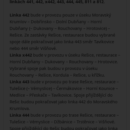
linkách 441, 442, x442, 443, 444, 445, 811 a 812.
Linka 442
bude v provozu pouze v úseku Moravský
Krumlov – Dobřínsko – Dolní Dubňany – Horní
Dubňany (– Dukovany – Rouchovany – Hrotovice) –
Rešice. Ze zastávky Rešice, restaurace budou vybrané
spoje dále pokračovat jako linka 443 směr Tavíkovice
nebo 444 směr Višňové.
Linka x442
bude v provozu v úseku Rešice, restaurace –
Horní Dubňany – Dukovany – Rouchovany – Hrotovice.
Vybrané spoje pak budou v provozu v úseku
Rouchovany – Rešice, Kordula – Rešice, u křížku.
Linka 443
bude v provozu po trase Rešice, restaurace –
Tulešice (– Vémyslice) – Čermákovice – Horní Kounice –
Medlice – Přeskače – Tavíkovice. Spoje přijíždějící do
Rešic budou pokračovat jako linka 442 do Moravského
Krumlova.
Linka 444
bude v provozu po trase Rešice, restaurace –
Tulešice – Vémyslice – Džbánice – Trstěnice – Višňové.
Spoje přijíždějící do Rešic budou pokračovat jako linka