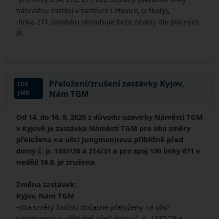
náhradou zastaví v zastávce Letovice, u školy),
-linka 271 zastávku obsluhuje beze změny dle platných
JŘ.
Přeložení/zrušení zastávky Kyjov,
IDS
Nám TGM
JMK
Od 14. do 16. 8. 2026 z důvodu uzavírky Náměstí TGM
v Kyjově je zastávka Náměstí TGM pro oba směry
přeložena na ulici Jungmannova přibližně před
domy č. p. 1337/28 a 214/31 a pro spoj 130 linky 671 v
neděli 16.8. je zrušena.
Změna zastávek:
Kyjov, Nám TGM
-oba směry budou dočasně přeloženy na ulici
Jungmannova přibližně před domy č. p. 1337/28 a