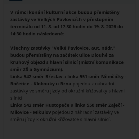
V rámci konání kulturní akce budou přemístěny
zastávky ve Velkých Pavlovicích v přestupním
terminálu od 11. 8. od 17:30 hodin do 19. 8. 2026 do
14:30 hodin následovně:
Všechny zastávky "Velké Pavlovice, aut. nádr."
budou přemístěny na začátek ulice Dlouhé za
kruhový objezd s hlavní silnicí (místní komunikace
směr ZŠ a Gymnázium).
Linka 542 směr Břeclav
a
linka 551 směr Němčičky -
Bořetice - Klobouky u Brna
pojedou z náhradní
zastávky ve směru jízdy od okružní křižovatky s hlavní
silnicí.
Linka 542 směr Hustopeče
a
linka 550 směr Zaječí -
Milovice - Mikulov
pojedou z náhradní zastávky ve
směru jízdy k okružní křižovatce s hlavní silnicí.