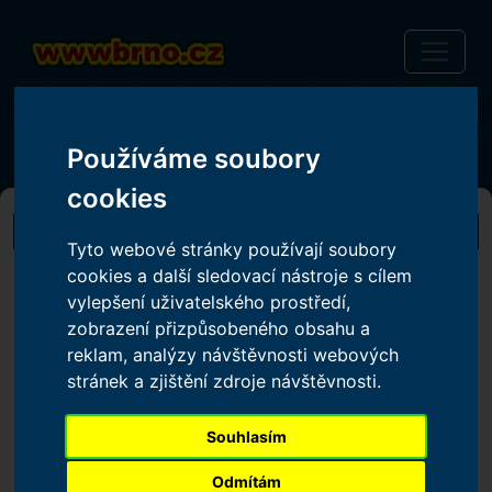
Dnes je:
07.08.2026
Používáme soubory
Svátek má
Lada
, zítra:
Soběslav
blahopřejeme!
cookies
PŘEDPOVĚĎ POČASÍ
Tyto webové stránky používají soubory
cookies a další sledovací nástroje s cílem
vylepšení uživatelského prostředí,
zobrazení přizpůsobeného obsahu a
reklam, analýzy návštěvnosti webových
stránek a zjištění zdroje návštěvnosti.
Souhlasím
Odmítám