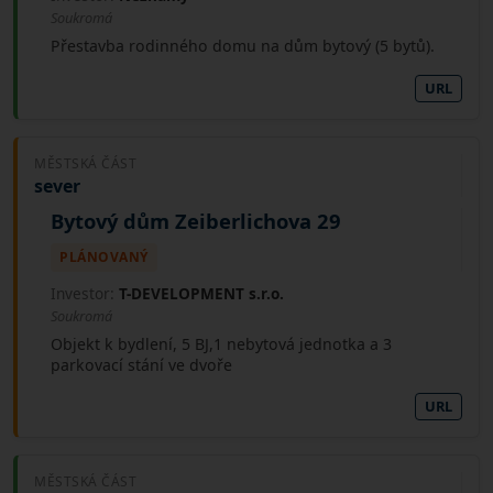
Soukromá
Přestavba rodinného domu na dům bytový (5 bytů).
URL
MĚSTSKÁ ČÁST
sever
Bytový dům Zeiberlichova 29
PLÁNOVANÝ
Investor:
T-DEVELOPMENT s.r.o.
Soukromá
Objekt k bydlení, 5 BJ,1 nebytová jednotka a 3
parkovací stání ve dvoře
URL
MĚSTSKÁ ČÁST