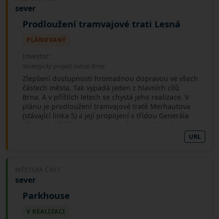
sever
Prodloužení tramvajové trati Lesná
PLÁNOVANÝ
Investor:
Strategický projekt města Brna
Zlepšení dostupnosti hromadnou dopravou ve všech
částech města. Tak vypadá jeden z hlavních cílů
Brna. A v příštích letech se chystá jeho realizace. V
plánu je prodloužení tramvajové tratě Merhautova
(stávající linka 5) a její propojení s třídou Generála
Píky (stávající linky 9 a 11), které bude dlouhé 1 250
metrů. Nejenže bude cestování skrze město rychlejší
URL
a pohodlnější, propojením se také zamezí situacím,
při kterých byli cestující nuceni při výluce používat
náhradní autobusovou dopravu. Tramvajová smyčka
MĚSTSKÁ ČÁST
Štefánikova čtvrť bude zrušena, ale cestující se zato
sever
mohou těšit na tři nové zastávky (Provazníkova,
Lesná, nádraží, a Poliklinika Lesná). Celkové náklady
Parkhouse
jsou nyní vyčísleny na 581 milionů Kč, projekt však
usiluje o spolufinancování ze zdrojů EU v rámci
V REALIZACI
Operačního programu doprava 3. Hlavním