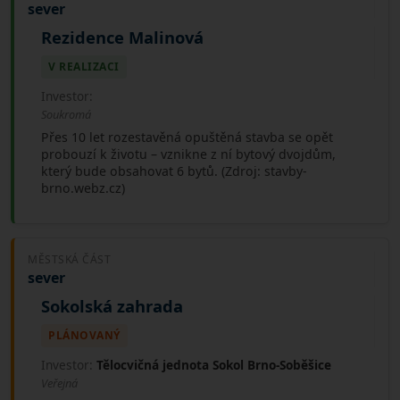
sever
Rezidence Malinová
V REALIZACI
Investor:
Soukromá
Přes 10 let rozestavěná opuštěná stavba se opět
probouzí k životu – vznikne z ní bytový dvojdům,
který bude obsahovat 6 bytů. (Zdroj: stavby-
brno.webz.cz)
MĚSTSKÁ ČÁST
sever
Sokolská zahrada
PLÁNOVANÝ
Investor:
Tělocvičná jednota Sokol Brno-Soběšice
Veřejná