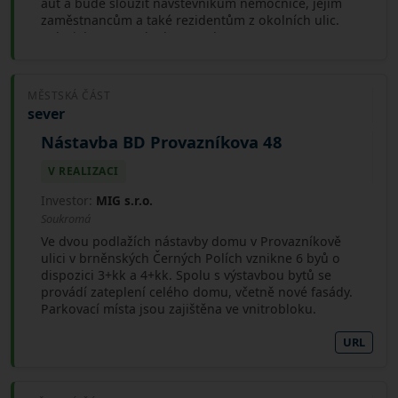
aut a bude sloužit návštěvníkům nemocnice, jejím
zaměstnancům a také rezidentům z okolních ulic.
(Zdroj: http://stavby-brno.webz.cz/)
MĚSTSKÁ ČÁST
sever
Nástavba BD Provazníkova 48
V REALIZACI
Investor:
MIG s.r.o.
Soukromá
Ve dvou podlažích nástavby domu v Provazníkově
ulici v brněnských Černých Polích vznikne 6 byů o
dispozici 3+kk a 4+kk. Spolu s výstavbou bytů se
provádí zateplení celého domu, včetně nové fasády.
Parkovací místa jsou zajištěna ve vnitrobloku.
URL