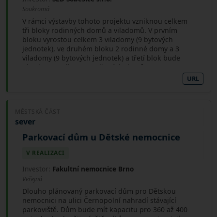
Soukromá
V rámci výstavby tohoto projektu vzniknou celkem
tři bloky rodinných domů a viladomů. V prvním
bloku vyrostou celkem 3 viladomy (9 bytových
jednotek), ve druhém bloku 2 rodinné domy a 3
viladomy (9 bytových jednotek) a třetí blok bude
obsahovat celkem 7 rodinných domů.
URL
MĚSTSKÁ ČÁST
sever
Parkovací dům u Dětské nemocnice
V REALIZACI
Investor:
Fakultní nemocnice Brno
Veřejná
Dlouho plánovaný parkovací dům pro Dětskou
nemocnici na ulici Černopolní nahradí stávající
parkoviště. Dům bude mít kapacitu pro 360 až 400