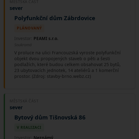
MĚSTSKÁ ČÁST
sever
Polyfunkční dům Zábrdovice
PLÁNOVANÝ
Investor:
PEAMI s.r.o.
Soukromá
V proluce na ulici Francouzská vyroste polyfunkční
objekt dvou propojených staveb o pěti a šesti
podlažích, které budou celkem obsahovat 25 bytů,
23 ubytovacích jednotek, 14 ateliérů a 1 komerční
prostor. (Zdroj: stavby-brno.webz.cz)
MĚSTSKÁ ČÁST
sever
Bytový dům Tišnovská 86
V REALIZACI
Investor:
Neznámý