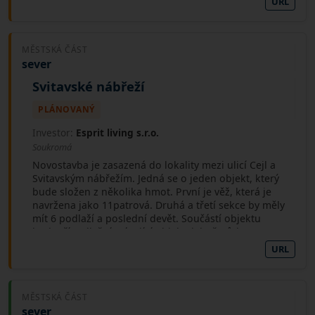
URL
MĚSTSKÁ ČÁST
sever
Svitavské nábřeží
PLÁNOVANÝ
Investor:
Esprit living s.r.o.
Soukromá
Novostavba je zasazená do lokality mezi ulicí Cejl a
Svitavským nábřežím. Jedná se o jeden objekt, který
bude složen z několika hmot. První je věž, která je
navržena jako 11patrová. Druhá a třetí sekce by měly
mít 6 podlaží a poslední devět. Součástí objektu
bude třípodlažní stávající objekt, jehož půdorys
bude zredukován. Výška zůstane zachována.
URL
Součástí stavby jsou spojovací krčky. Parkování bude
řešeno v podzemních podlažích. V objektu by měly
vzniknout maloobchodní prodejny, kanceláře a byty.
MĚSTSKÁ ČÁST
Zároveň zde bude zajištěn průchod ke Svitavskému
sever
nábřeží.