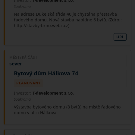
Investor:
T-development s.r.o.
uložení munice s velmi nízkou třídou nebezpečnosti.
Soukromá
Na adrese Dukelská třída 40 je chystána přestavba
řadového domu. Nová stavba nabídne 6 bytů. (Zdroj:
http://stavby-brno.webz.cz)
URL
MĚSTSKÁ ČÁST
sever
Bytový dům Hálkova 74
PLÁNOVANÝ
Investor:
T-development s.r.o.
Soukromá
Výstavba bytového domu (8 bytů) na místě řadového
domu v ulici Hálkova.