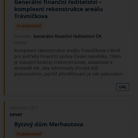
Generální finanční ředitelství –
komplexní rekonstrukce areálu
Trávníčkova
PLÁNOVANÝ
Investor:
Generální finanční ředitelství ČR
Veřejná
Komplexní rekonstrukce areálu Trávníčkova v Brně
pro potřeby Finanční správy České republiky. Cílem
je stávající budovy zrekonstruovat, adaptovat a
dostavět tak, aby vyhovovaly zhruba 420
pracovníkům, jejichž přestěhování je zde plánováno
z jiných brněnských a okolních lokalit. Klíčovými
tématy je energetická úspornost, příjemný kontakt
URL
veřejnosti s úřadem a adekvátní podmínky pro práci
zaměstnanců Finanční správy.
MĚSTSKÁ ČÁST
sever
Bytový dům Merhautova
PLÁNOVANÝ