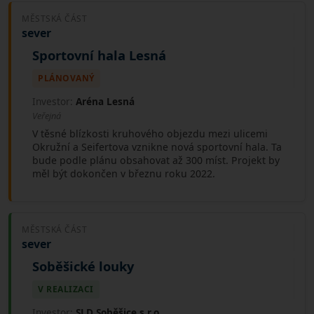
MĚSTSKÁ ČÁST
sever
Sportovní hala Lesná
PLÁNOVANÝ
Investor:
Aréna Lesná
Veřejná
V těsné blízkosti kruhového objezdu mezi ulicemi
Okružní a Seifertova vznikne nová sportovní hala. Ta
bude podle plánu obsahovat až 300 míst. Projekt by
měl být dokončen v březnu roku 2022.
MĚSTSKÁ ČÁST
sever
Soběšické louky
V REALIZACI
Investor:
SLD Soběšice s.r.o.