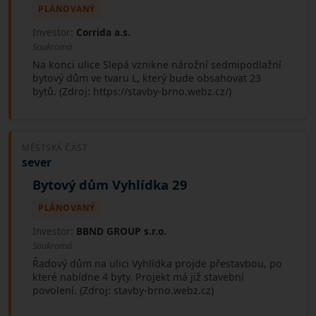
PLÁNOVANÝ
Investor:
Corrida a.s.
Soukromá
Na konci ulice Slepá vznikne nárožní sedmipodlažní
bytový dům ve tvaru L, který bude obsahovat 23
bytů. (Zdroj: https://stavby-brno.webz.cz/)
MĚSTSKÁ ČÁST
sever
Bytový dům Vyhlídka 29
PLÁNOVANÝ
Investor:
BBND GROUP s.r.o.
Soukromá
Řadový dům na ulici Vyhlídka projde přestavbou, po
které nabídne 4 byty. Projekt má již stavební
povolení. (Zdroj: stavby-brno.webz.cz)