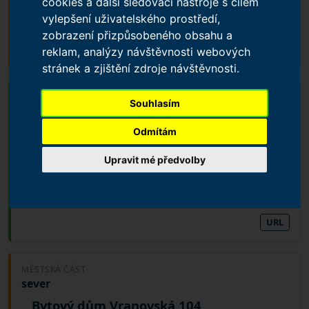
cookies a další sledovací nástroje s cílem
Investor:
T-DEVELOPMENT s.r.o.
vylepšení uživatelského prostředí,
Soukromá
zobrazení přizpůsobeného obsahu a
URL
reklam, analýzy návštěvnosti webových
stránek a zjištění zdroje návštěvnosti.
MĚSTSKÁ ČÁST
Souhlasím
sever
Polyfunkční dům Svitavská 34
Odmítám
V REALIZACI
Upravit mé předvolby
Investor:
T-DEVELOPMENT s.r.o.
Soukromá
URL
MĚSTSKÁ ČÁST
sever
Bytový dům Vranovská 104