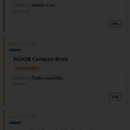
investorem je Dopravní podnik města Brna. (Zdroj:
Investor:
Sidifon s.r.o.
brnoinmotion.cz)
Soukromá
URL
MĚSTSKÁ ČÁST
sever
NÚKIB Campus Brno
PLÁNOVANÝ
Investor:
Česká republika
Veřejná
URL
MĚSTSKÁ ČÁST
sever