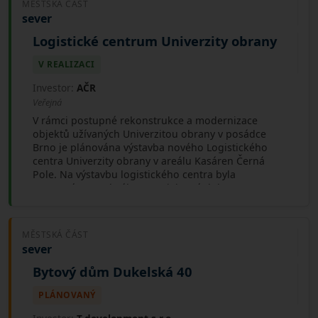
MĚSTSKÁ ČÁST
sever
Logistické centrum Univerzity obrany
V REALIZACI
Investor:
AČR
Veřejná
V rámci postupné rekonstrukce a modernizace
objektů užívaných Univerzitou obrany v posádce
Brno je plánována výstavba nového Logistického
centra Univerzity obrany v areálu Kasáren Černá
Pole. Na výstavbu logistického centra byla
zpracována a schválena projektová dokumentace.
Vlastní realizační práce začaly v listopadu 2022
demolicí stávajících nevyhovujících objektů.
Dokončení výstavby logistického centra je
MĚSTSKÁ ČÁST
plánováno v roce 2025. Objekt logistického centra
sever
bude primárně určen pro zajištění technického
zázemí Univerzity obrany, mj. pro parkování
Bytový dům Dukelská 40
používané běžné automobilní techniky a pro
skladování materiálu nezbytného pro provoz vysoké
PLÁNOVANÝ
školy. Součástí skladovacích prostor je i prostor pro